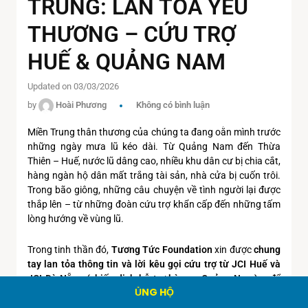
TRUNG: LAN TỎA YÊU
THƯƠNG – CỨU TRỢ
HUẾ & QUẢNG NAM
Updated on 03/03/2026
by
Hoài Phương
Không có bình luận
Miền Trung thân thương của chúng ta đang oằn mình trước
những ngày mưa lũ kéo dài. Từ Quảng Nam đến Thừa
Thiên – Huế, nước lũ dâng cao, nhiều khu dân cư bị chia cắt,
hàng ngàn hộ dân mất trắng tài sản, nhà cửa bị cuốn trôi.
Trong bão giông, những câu chuyện về tình người lại được
thắp lên – từ những đoàn cứu trợ khẩn cấp đến những tấm
lòng hướng về vùng lũ.
Trong tinh thần đó,
Tương Tức Foundation
xin được
chung
tay lan tỏa thông tin và lời kêu gọi cứu trợ từ JCI Huế và
JCI Đà Nẵng (chiến dịch hỗ trợ bà con Quảng Nam)
– để
ỦNG HỘ
nhiều tấm lòng cùng nhau góp sức cho đồng bào đang gặp
hoạn nạn.